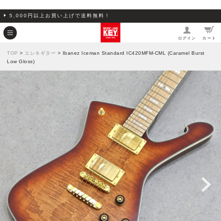
5,000円以上お買い上げで送料無料！
ログイン
カート
TOP
>
エレキギター
> Ibanez Iceman Standard IC420MFM-CML (Caramel Burst
Low Gloss)