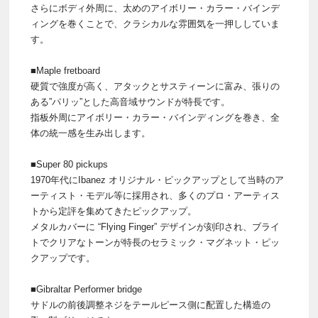
さらにボディ外周に、太めのアイボリー・カラー・バインデ
ィングを巻くことで、クラシカルな雰囲気を一押ししていま
す。
■Maple fretboard
硬質で強度が高く、アタックとサスティーンに富み、張りの
ある”パリッ”とした高音域サウンドが特長です。
指板外周にアイボリー・カラー・バインディングを巻き、全
体の統一感を生み出します。
■Super 80 pickups
1970年代にIbanez オリジナル・ピックアップとして当時のア
ーティスト・モデル等に採用され、多くのプロ・アーティス
トから定評を集めてきたピックアップ。
メタルカバーに “Flying Finger” デザインが刻印され、ブライ
トでクリアなトーンが特長のセラミック・マグネット・ピッ
クアップです。
■Gibraltar Performer bridge
サドルの前後調整ネジをテールピース側に配置した構造の