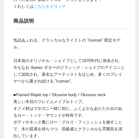
くわしくは
こちらをクリック
商品説明
気品あふれる、クラシカルなテイストの ”Iceman” 限定モデ
ル。
日本発のオリジナル・シェイプとして1970年代に発表され、
今もなお Ibanez ギターのクラシック・シェイプのアイコンと
して認知され、著名なアーティストをはじめ、多くのプレイ
ヤーから愛され続ける ”Iceman”。
■Flamed Maple top / Okoume body / Okoume neck
美しい木目のフレイムメイプルトップ。
オクメ材はマホガニー材に似た、ふくよかなあたたかみのあ
るロー・ミッド・サウンドが特長です。
ボディやネック裏にロー・グロス・フィニッシュを施すこと
で、木の質感を保ちつつ、高級感とクラシカルな雰囲気を演
出しています。