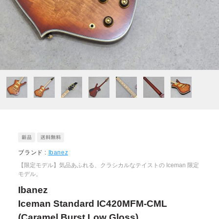
ブランド :
Ibanez
【限定モデル】気品あふれる、クラシカルなテイストの Iceman 限定
モデル。
Ibanez
Iceman Standard IC420MFM-CML
(Caramel Burst Low Gloss)