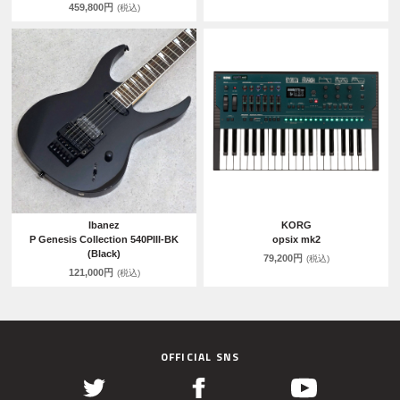
459,800円
(税込)
Ibanez
KORG
P Genesis Collection 540PIII-BK
opsix mk2
(Black)
79,200円
(税込)
121,000円
(税込)
OFFICIAL SNS