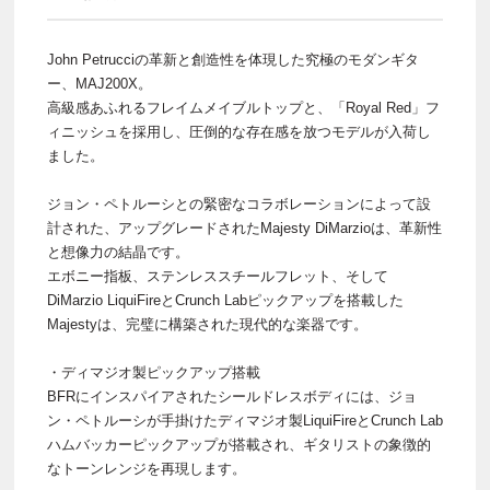
John Petrucciの革新と創造性を体現した究極のモダンギタ
ー、MAJ200X。
高級感あふれるフレイムメイブルトップと、「Royal Red」フ
ィニッシュを採用し、圧倒的な存在感を放つモデルが入荷し
ました。
ジョン・ペトルーシとの緊密なコラボレーションによって設
計された、アップグレードされたMajesty DiMarzioは、革新性
と想像力の結晶です。
エボニー指板、ステンレススチールフレット、そして
DiMarzio LiquiFireとCrunch Labピックアップを搭載した
Majestyは、完璧に構築された現代的な楽器です。
・ディマジオ製ピックアップ搭載
BFRにインスパイアされたシールドレスボディには、ジョ
ン・ペトルーシが手掛けたディマジオ製LiquiFireとCrunch Lab
ハムバッカーピックアップが搭載され、ギタリストの象徴的
なトーンレンジを再現します。