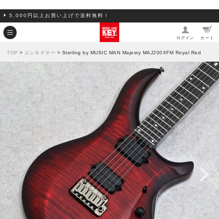
5,000円以上お買い上げで送料無料！
ログイン
カート
TOP
>
エレキギター
> Sterling by MUSIC MAN Majesty MAJ200XFM Royal Red