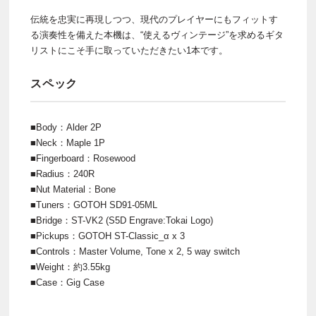
伝統を忠実に再現しつつ、現代のプレイヤーにもフィットす
る演奏性を備えた本機は、“使えるヴィンテージ”を求めるギタ
リストにこそ手に取っていただきたい1本です。
スペック
■Body：Alder 2P
■Neck：Maple 1P
■Fingerboard：Rosewood
■Radius：240R
■Nut Material：Bone
■Tuners：GOTOH SD91-05ML
■Bridge：ST-VK2 (S5D Engrave:Tokai Logo)
■Pickups：GOTOH ST-Classic_α x 3
■Controls：Master Volume, Tone x 2, 5 way switch
■Weight：約3.55kg
■Case：Gig Case