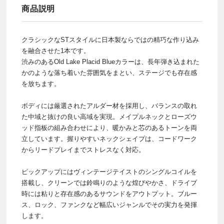
商品説明
クラシックなSTスタイルに日本製ならではの精巧な作り込み
を融合させた1本です。
渋みのあるOld Lake Placid Blueカラーは、長年弾き込まれた
かのような落ち着いた雰囲気をまとい、ステージでも存在感
を放ちます。
ボディには厳選されたアルダー材を採用し、バランスの取れ
た中域と抜けの良い高域を実現。メイプルネックとローズウ
ッド指板の組み合わせにより、暖かみと芯のあるトーンを両
立しています。握りやすいネックシェイプは、コードワーク
からリードプレイまでストレスなく対応。
ピックアップにはヴィンテージテイストのシングルコイルを
搭載し、クリーンでは鈴鳴りのような煌びやかさ、ドライブ
時には粘りと存在感のあるサウンドをアウトプット。ブルー
ス、ロック、ファンクなど幅広いジャンルでその実力を発揮
します。