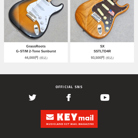
GrassRoots
SX
G-ST/M 2-Tone Sunburst
SSTLTD4R
44,000円
93,500円
(税込)
(税込)
OFFICIAL SNS