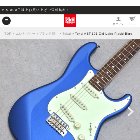
5,000円以上お買い上げで送料無料！
ログイン
カート
TOP
>
エレキギター（ブランド別）
>
Tokai
> Tokai AST-101 Old Lake Placid Blue