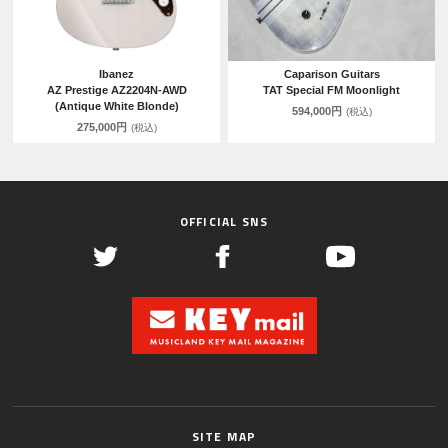
Ibanez
Caparison Guitars
AZ Prestige AZ2204N-AWD
TAT Special FM Moonlight
(Antique White Blonde)
594,000円
(税込)
275,000円
(税込)
OFFICIAL SNS
SITE MAP