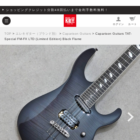
ショッピングクレジット分割48回払いまで金利手数料無料！
ログイン
カート
TOP
>
エレキギター（ブランド別）
>
Caparison Guitars
> Caparison Guitars TAT-
Special FM-FX LTD (Limited Edition) Black Flame