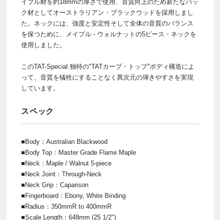
イプル材を約18mmの厚さで使用、音質向上のため新たなバッ
ク材としてオーストラリアン・ブラックウッドを採用しまし
た。ネックには、強度と安定性そして全体の音質のバランス
を保つために、メイプル - ウォルナットの5ピース・ネックを
使用しました。
このTAT-Special 独特の"TATカーブ・トップ"ボディ構造によ
って、音質を犠牲にすることなく異次元の弾きやすさを実現
しています。
スペック
■Body：Australian Blackwood
■Body Top：Master Grade Flame Maple
■Neck：Maple / Walnut 5-piece
■Neck Joint：Through-Neck
■Neck Grip：Caparison
■Fingerboard：Ebony, White Binding
■Radius：350mmR to 400mmR
■Scale Length：648mm (25 1/2″)