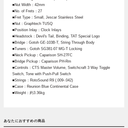
■Nut Width：42mm
■No. of Frets：27
■Fret Type：Small, Jescar Stainless Steel
■Nut：Graphtech TUSQ
■Position Inlay：Clock Inlays
■Headstock：Devil's Tail, Binding, TAT Special Logo
■Bridge：Gotoh GE-103B-T, String Through Body
■Tuners：Gotoh SG381-07 MG-T Locking
■Neck Pickup：Caparison SH-27FC
■Bridge Pickup：Caparison PH-Rm
■Controls：CTS Master Volume, Switchcraft 3 Way Toggle
Switch, Tone with Push-Pull Switch
■Strings：RotoSound R9 (.009-.042)
■Case：Reunion Blue Continental Case
■Weight：約3.36kg
あなたにおすすめの商品