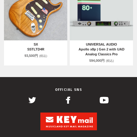
SX
UNIVERSAL AUDIO
SSTLTD4R
Apollo x8p | Gen 2 with UAD
Analog Classics Pro
93,500円
(税込)
594,000円
(税込)
OFFICIAL SNS