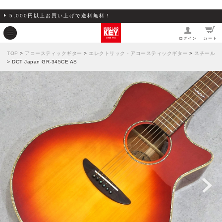
5,000円以上お買い上げで送料無料！
ログイン
カート
TOP
>
アコースティックギター
>
エレクトリック・アコースティックギター
>
スチール
> DCT Japan GR-345CE AS