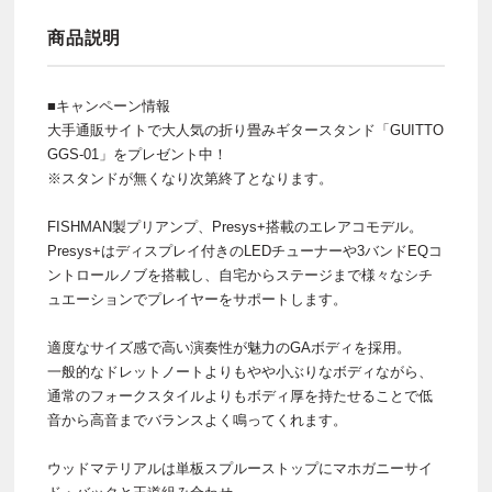
商品説明
■キャンペーン情報
大手通販サイトで大人気の折り畳みギタースタンド「GUITTO
GGS-01」をプレゼント中！
※スタンドが無くなり次第終了となります。
FISHMAN製プリアンプ、Presys+搭載のエレアコモデル。
Presys+はディスプレイ付きのLEDチューナーや3バンドEQコ
ントロールノブを搭載し、自宅からステージまで様々なシチ
ュエーションでプレイヤーをサポートします。
適度なサイズ感で高い演奏性が魅力のGAボディを採用。
一般的なドレットノートよりもやや小ぶりなボディながら、
通常のフォークスタイルよりもボディ厚を持たせることで低
音から高音までバランスよく鳴ってくれます。
ウッドマテリアルは単板スプルーストップにマホガニーサイ