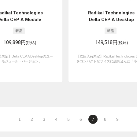
adikal Technologies
Radikal Technologies
Delta CEP A Module
Delta CEP A Desktop
109,898円
149,518円
(税込)
(税込)
定】Delta CEP A Desktopのユー
【次回入荷未定】Radikal Technologie
・モジュール・バージョン。
をコンパクトなサイズに詰め込んだ「小さ
1
2
3
4
5
6
7
8
9