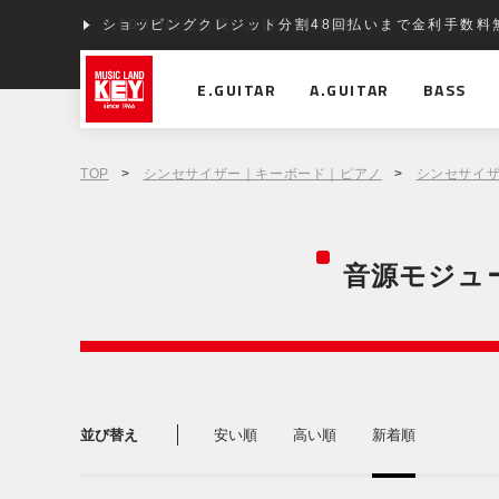
ショッピングクレジット分割48回払いまで金利手数料
E.GUITAR
A.GUITAR
BASS
TOP
>
シンセサイザー｜キーボード｜ピアノ
>
シンセサイ
音源モジュ
並び替え
安い順
高い順
新着順