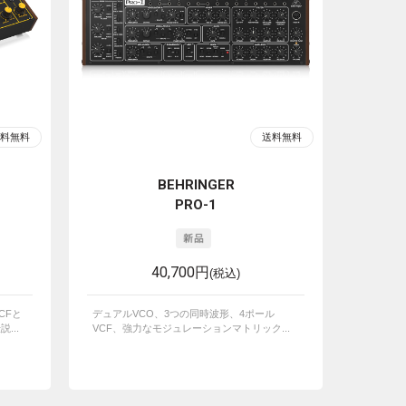
BEHRINGER
PRO-1
40,700円
(税込)
CFと
デュアルVCO、3つの同時波形、4ポール
...
VCF、強力なモジュレーションマトリック...