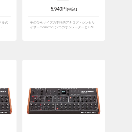
5,940円
(税込)
ネルの
手のひらサイズの本格的アナログ・シンセサ
...
イザーmonotronに2つのオシレーターとX-M...