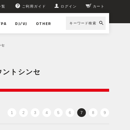
一覧
ご利用ガイド
ログイン
カート
/PA
DJ/VJ
OTHER
キーワード検索
ンセ
ウントシンセ
1
2
3
4
5
6
7
8
9