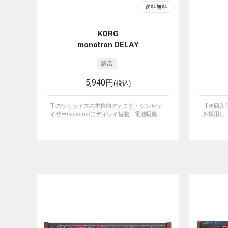
KORG
monotron DELAY
5,940円
(税込)
手のひらサイズの本格的アナログ・シンセサ
【次回入荷
イザーmonotronにディレイ搭載！電池駆動！
を採用し、