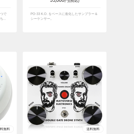
55,000円
(税込)
つで
PO-33 K.O. をベースに進化したサンプラー＆
...
シーケンサー。