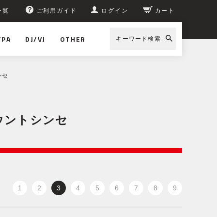
一覧
ご利用ガイド
ログイン
カート
/PA
DJ/VJ
OTHER
キーワード検索
ンセ
ウントシンセ
1
2
3
4
5
6
7
8
9