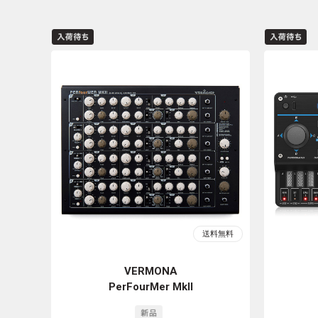
VERMONA
PerFourMer MkII