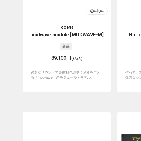
KORG
modwave module [MODWAVE-M]
Nu:Te
89,100円
(税込)
過激なサウンドで楽曲制作環境に刺激を与え
作って、
る「modwave」のモジュール・モデル。
強力なシ