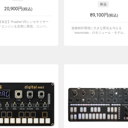
20,900円
(税込)
89,100円
(税込)
未定】Prophet VSシンセサイザー
エンジンを忠実に再現。コンパ...
楽曲制作環境に大きな変化を与える
「wavestate」のモジュール・モデル。