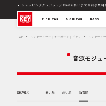
ショッピングクレジット分割48回払いまで金利手数料
E.GUITAR
A.GUITAR
BASS
TOP
>
シンセサイザー｜キーボード｜ピアノ
>
シンセサイ
音源モジュ
並び替え
安い順
高い順
新着順