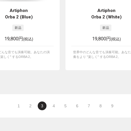
Artiphon
Artiphon
Orba 2 (Blue)
Orba 2 (White)
19,800円
19,800円
(税込)
(税込)
どんな音でも演奏可能。あなたの演
世界中のどんな音でも演奏可能。あなた
楽しく" するORBA 2。
奏をより "楽しく" するORBA 2。
1
2
3
4
5
6
7
8
9