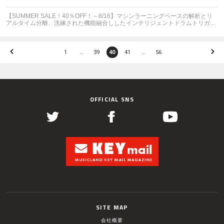
【SUMMER SALE！40％OFF！～8/16】マシンラーニングベースの解析とリ
アルタイム分離、洗練された機能融合ししたインテリジェントドラムトリガ...
1
…
39
40
41
…
56
OFFICIAL SNS
SITE MAP
会社概要