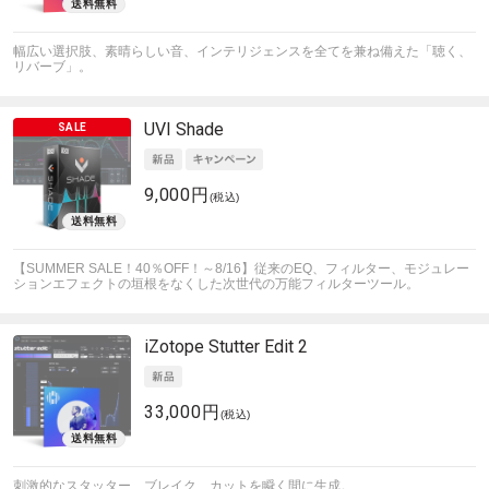
幅広い選択肢、素晴らしい音、インテリジェンスを全てを兼ね備えた「聴く、
リバーブ」。
UVI
Shade
9,000円
(税込)
【SUMMER SALE！40％OFF！～8/16】従来のEQ、フィルター、モジュレー
ションエフェクトの垣根をなくした次世代の万能フィルターツール。
iZotope
Stutter Edit 2
33,000円
(税込)
刺激的なスタッター、ブレイク、カットを瞬く間に生成。