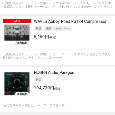
【期間限定プロモーション価格】ミックス界のレジェンドであるCLAが所有す
る最高のスタジオ機材をベースにした、それぞれ4つのお勧めディレイとリバ...
WAVES
Abbey Road RS124 Compressor
6,160円
(税込)
【期間限定プロモーション価格】アビー・ロード・スタジオが承認した貴重な
RS124をエミュレートしたコンプレッサー。
NUGEN Audio
Paragon
104,720円
(税込)
新たな高みを目指したリバーブ・プロセッサー。