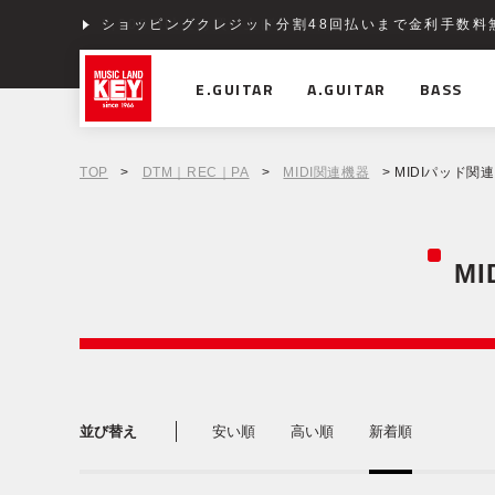
ショッピングクレジット分割48回払いまで金利手数料
E.GUITAR
A.GUITAR
BASS
TOP
>
DTM｜REC｜PA
>
MIDI関連機器
> MIDIパッド
M
並び替え
安い順
高い順
新着順