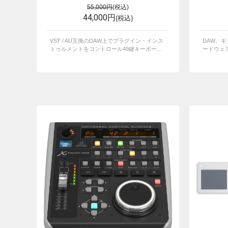
55,000円
(税込)
44,000円
(税込)
VST / AU互換のDAW上でプラグイン・インス
DAW、ギ
トゥルメントをコントロール49鍵キーボー...
ードウェア