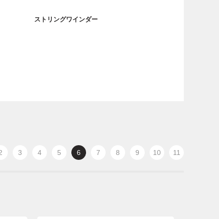
ストリングワインダー
2
3
4
5
6
7
8
9
10
11