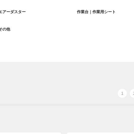
エアーダスター
作業台｜作業用シート
その他
1