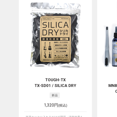
TOUGH-TX
TX-SD01 / SILICA DRY
MN89
C
1,320円
(税込)