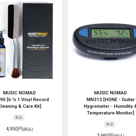
MUSIC NOMAD
MUSIC NOMAD
0 [6 'n 1 Vinyl Record
MN312 [HONE - Guitar
leaning & Care Kit]
Hygrometer - Humidity 
Temperature Monitor]
4,950円
(税込)
3,960円
(税込)