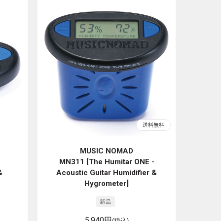
MUSIC NOMAD
MN311 [The Humitar ONE -
&
Acoustic Guitar Humidifier &
Hygrometer]
5,940円
(税込)