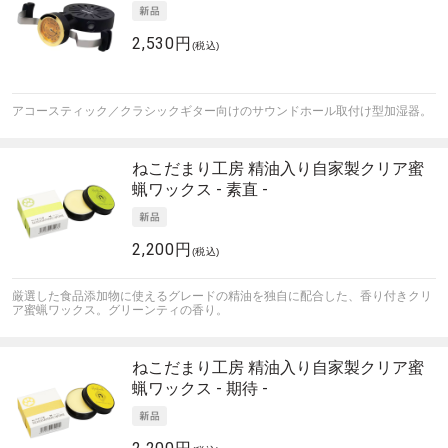
2,530円
(税込)
アコースティック／クラシックギター向けのサウンドホール取付け型加湿器。
ねこだまり工房
精油入り自家製クリア蜜
蝋ワックス - 素直 -
2,200円
(税込)
厳選した食品添加物に使えるグレードの精油を独自に配合した、香り付きクリ
ア蜜蝋ワックス。グリーンティの香り。
ねこだまり工房
精油入り自家製クリア蜜
蝋ワックス - 期待 -