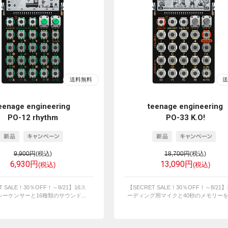
eenage engineering
teenage engineering
PO-12 rhythm
PO-33 K.O!
9,900円
(税込)
18,700円
(税込)
6,930円
13,090円
(税込)
(税込)
T SALE！30％OFF！～8/21】16ス
【SECRET SALE！30％OFF！～8/21
ーケンサーと16種類のサウンド...
ーディング用マイクと40秒のメモリーを搭