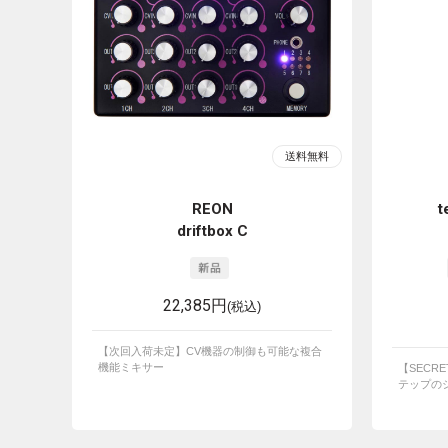
REON
t
driftbox C
22,385円
(税込)
【次回入荷未定】CV機器の制御も可能な複合
機能ミキサー
【SECRE
テップのシ