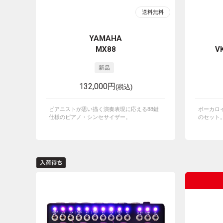
YAMAHA
MX88
V
132,000円
(税込)
ピアニストが思い描く演奏表現に応える88鍵
ボーカロ
仕様のピアノ・シンセサイザー。
のセット