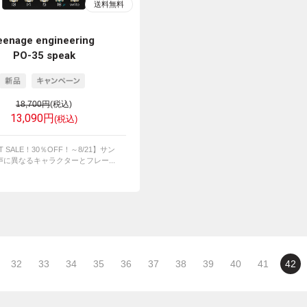
eenage engineering
PO-35 speak
18,700円
(税込)
13,090円
(税込)
T SALE！30％OFF！～8/21】サン
に異なるキャラクターとフレー...
32
33
34
35
36
37
38
39
40
41
42