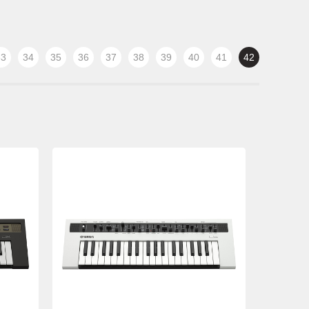
33
34
35
36
37
38
39
40
41
42