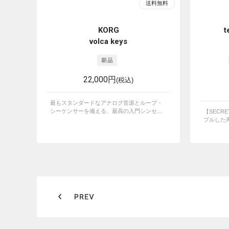
KORG
t
volca keys
22,000円
(税込)
最もスタンダードなアナログ音源とループ・
シーケンサーを備える、最高の入門シンセ...
【SECRE
プルした声