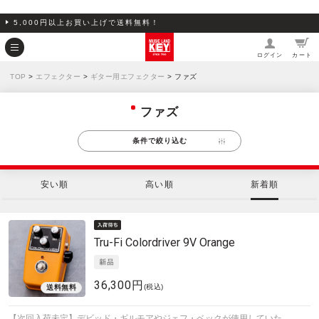
5,000円以上お買い上げで送料無料！
ログイン
カート
TOP
>
エフェクター
>
ギター用エフェクター
> ファズ
ファズ
条件で絞り込む
安い順
高い順
新着順
Tru-Fi
Colordriver 9V Orange
36,300円
(税込)
【次回入荷未定】デビッド・ギルモアやジェフ・ベックが使用していた