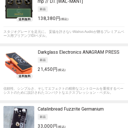
mp // D.I. [WAL-MANT]
138,380円
(税込)
スタジオグレードを足元に。 妥協を許さないWalrus Audioが贈るプレミアムベ
ース用プリアンプ/DIペダル。
Darkglass Electronics
ANAGRAM PRESS
21,450円
(税込)
信頼性、シンプルさ、そしてエフェクトの精密なコントロールを重視するベー
シストのために設計されたコンパクトなエクスプレッション・ペダル。
Catalinbread
Fuzzrite Germanium
33,000円
(税込)