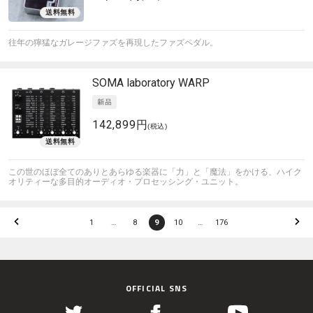
往年の獰猛なガレージファズを再現したファズペダル。
SOMA laboratory
WARP
142,899円
(税込)
この世のほぼ全てのありとあらゆる楽器に「力」と「魔法」をかける、ハイク
オリティーな多目的オーディオ・プロセッシング・ユニット。
1
…
8
9
10
…
176
OFFICIAL SNS