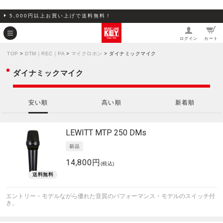
5,000円以上お買い上げで送料無料！
ログイン
カート
TOP
>
DTM｜REC｜PA
>
マイクロホン
> ダイナミックマイク
ダイナミックマイク
安い順
高い順
新着順
LEWITT
MTP 250 DMs
14,800円
(税込)
エントリー・モデルながら優れた音質のパフォーマンス・モデルのスイッチ付
き。