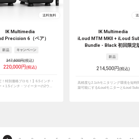
IK Multimedia
IK Multimedia
ud Precision 6（ペア）
iLoud MTM MKII + iLoud Sub
Bundle - Black 初回限定
347,600円
(税込)
220,000円
(税込)
214,500円
(税込)
定！特別価格プロモ！】6.5インチ・
高精度な2.1chモニタリング環境を短時
 + 1.5インチ・ツイーターの2ウ...
築可能にするiLoudモニターとiLoud Subの