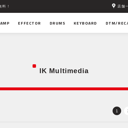
店舗
無料！
AMP
EFFECTOR
DRUMS
KEYBOARD
DTM/REC
IK Multimedia
1