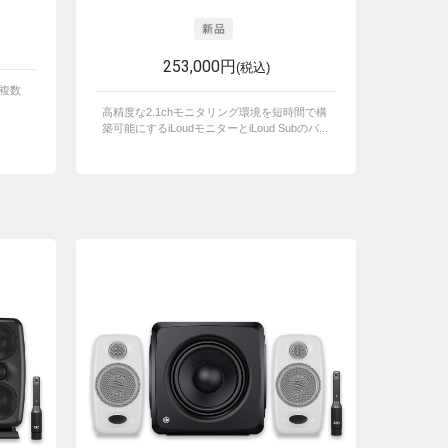
253,000円
(税込)
を複数
高精度な2.1chモニタリング環境を短時間で構
築可能にするiLoudモニターとiLoud Subのバ...