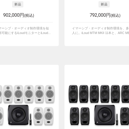
902,000円
792,000円
(税込)
(税込)
マーシブ・オーディオ制作環境を短
イマーシブ・オーディオ制作環境を、多
能にするiLoudモニターとiLoud...
人に。iLoud MTM MKII 11本と、ARC ME