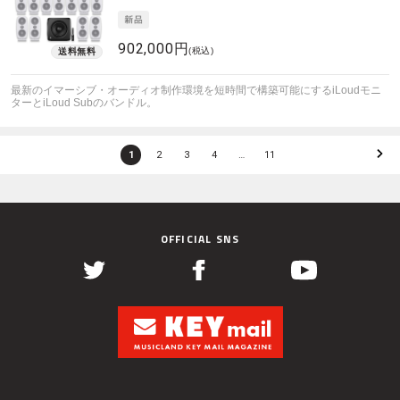
902,000円
(税込)
最新のイマーシブ・オーディオ制作環境を短時間で構築可能にするiLoudモニ
ターとiLoud Subのバンドル。
1
2
3
4
…
11
OFFICIAL SNS