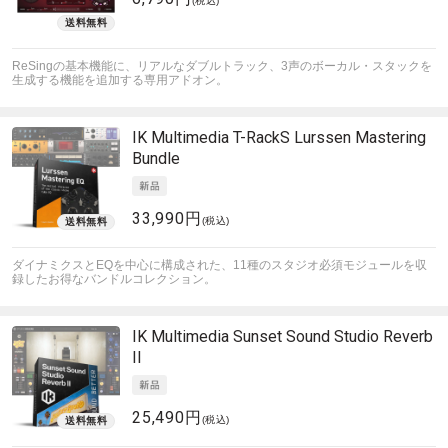
(税込)
ReSingの基本機能に、リアルなダブルトラック、3声のボーカル・スタックを
生成する機能を追加する専用アドオン。
IK Multimedia
T-RackS Lurssen Mastering
Bundle
33,990円
(税込)
ダイナミクスとEQを中心に構成された、11種のスタジオ必須モジュールを収
録したお得なバンドルコレクション。
IK Multimedia
Sunset Sound Studio Reverb
II
25,490円
(税込)