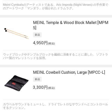
Meinl Cymbalsのアーティストである、Aric Improta (Night Verses) の手作業で
のアートワーク「マンダラ」が描かれたドラムラグ。
MEINL
Temple & Wood Block Mallet [MPM
5]
4,950円
(税込)
ウッドブロックやテンプルブロックを繊細に演奏することに適した、ソフトラ
バー製のマレットヘッドを採用。
MEINL
Cowbell Cushion, Large [MPCC-L]
3,300円
(税込)
カウベルサウンドをミュートし、ドライでレトロなサウンドへとコントロール
するクッション。