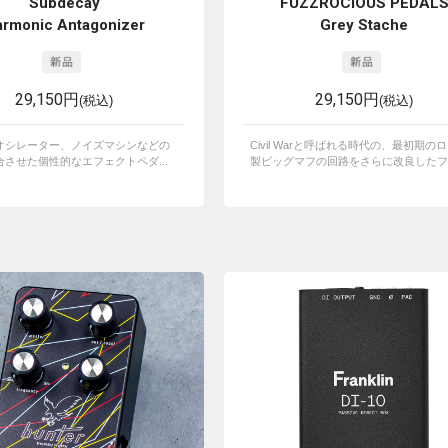
Subdecay
FUZZROCIOUS PEDAL
rmonic Antagonizer
Grey Stache
29,150円
29,150円
(税込)
(税込)
オシレーター、ノイズマシンなどの
Civil Warと呼ばれる時代の、最初期の
させた個性的なエフェクトペダ...
製ビッグマフの回路をさらに改良したファ