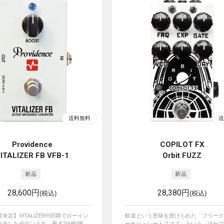
Providence
COPILOT FX
ITALIZER FB VFB-1
Orbit FUZZ
28,600円
28,380円
(税込)
(税込)
未定】VITALIZER®回路でローイン
軌道という意味を授けられた「フリーケ
化したサウンドを、最大20dB(聴...
ーモジュレートファズ」という、ほかでは