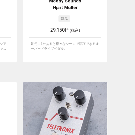
S
Moody Sounds
Hjart Muller
29,150円
(税込)
ロシア
足元に1台あると様々なシーンで活躍できるオ
...
ーバードライブペダル。