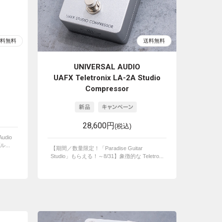
UNIVERSAL AUDIO
UAFX Teletronix LA-2A Studio
Compressor
28,600円
(税込)
udio
...
【期間／数量限定！「Paradise Guitar
Studio」もらえる！～8/31】象徴的な Teletro...