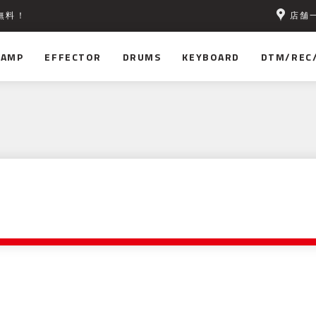
店舗
無料！
AMP
EFFECTOR
DRUMS
KEYBOARD
DTM/REC