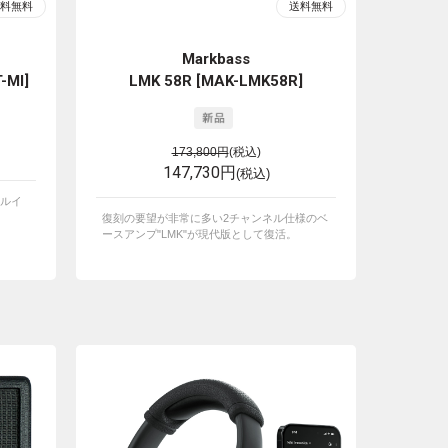
Markbass
-MI]
LMK 58R [MAK-LMK58R]
173,800円
(税込)
147,730円
(税込)
ルイ
復刻の要望が非常に多い2チャンネル仕様のベ
ースアンプ"LMK"が現代版として復活。