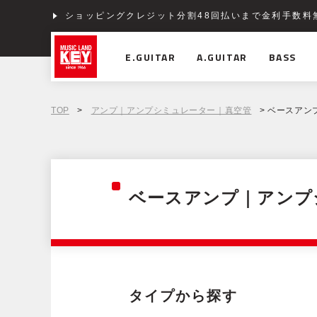
ショッピングクレジット分割48回払いまで金利手数料
E.GUITAR
A.GUITAR
BASS
TOP
>
アンプ｜アンプシミュレーター｜真空管
> ベースアン
ベースアンプ｜アンプ
タイプから探す