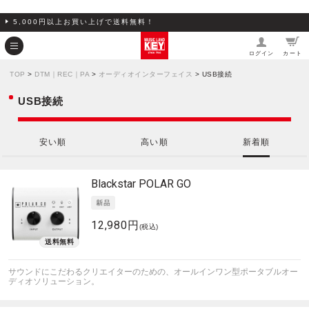
5,000円以上お買い上げで送料無料！
ログイン
カート
TOP
>
DTM｜REC｜PA
>
オーディオインターフェイス
> USB接続
USB接続
安い順
高い順
新着順
Blackstar
POLAR GO
12,980円
(税込)
サウンドにこだわるクリエイターのための、オールインワン型ポータブルオー
ディオソリューション。