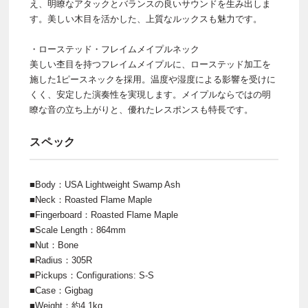
え、明瞭なアタックとバランスの良いサウンドを生み出しま
す。美しい木目を活かした、上質なルックスも魅力です。
・ローステッド・フレイムメイプルネック
美しい杢目を持つフレイムメイプルに、ローステッド加工を
施した1ピースネックを採用。温度や湿度による影響を受けに
くく、安定した演奏性を実現します。メイプルならではの明
瞭な音の立ち上がりと、優れたレスポンスも特長です。
スペック
■Body：USA Lightweight Swamp Ash
■Neck：Roasted Flame Maple
■Fingerboard：Roasted Flame Maple
■Scale Length：864mm
■Nut：Bone
■Radius：305R
■Pickups：Configurations: S-S
■Case：Gigbag
■Weight：約4.1kg