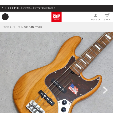
5,000円以上お買い上げで送料無料！
ログイン
カート
TOP
>
ベース
> SX SJBLTD4R