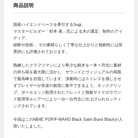
商品説明
国産ハイエンドベースを牽引するSugi。
マスタービルダー「杉本 眞」氏による木の選定、制作のアイ
ディア、
経験や技術… その素晴らしく丁寧な仕上がりと独創性には世
界的にも評価されております。
熟練したクラフツマンにより希少な銘木を一本々丹念に素材
の持ち味を最大限に活かし、サウンドとヴィジュアルの両面
で最高峰を目指しています。演奏時にはストレスを感じさせ
ずプレイヤーが音楽の創造に集中できるよう、ネックグリッ
プ、ボールエッジ処理されたフレットと指板サイドのラウン
ド処理等ルシアーにより一台一台丹念に仕上げられセッティ
ングされています。
今回はこのNB4E POP/F-MAHO Black Satin Burst Blackが入
荷いたしました。