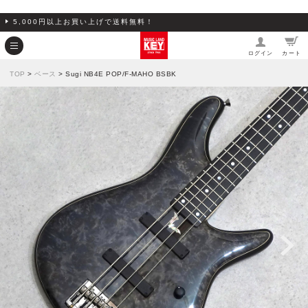
5,000円以上お買い上げで送料無料！
ログイン
カート
TOP
>
ベース
> Sugi NB4E POP/F-MAHO BSBK