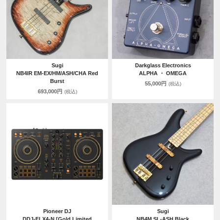
Sugi
Darkglass Electronics
NB4IR EM-EX/HM/ASH/CHA Red
ALPHA ・ OMEGA
Burst
55,000円
(税込)
693,000円
(税込)
Pioneer DJ
Sugi
DDJ-FLX4-N [Gold Limited
NB4M SL-ASH Black