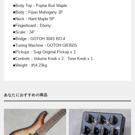
■Body Top：Poplar Burl Maple
■Body：Fijian Mahogany 2P
■Neck：Hard Maple 5P
■Fingerboard：Ebony
■Scale：34"
■Bridge：GOTOH 304S BO-4
■Tuning Machine：GOTOH GB350S
■Pickups：Sugi Original Pickup x 2
■Controls：Volume Knob x 2、Tone Knob x 1
■Weight：約4.23kg
あなたにおすすめの商品