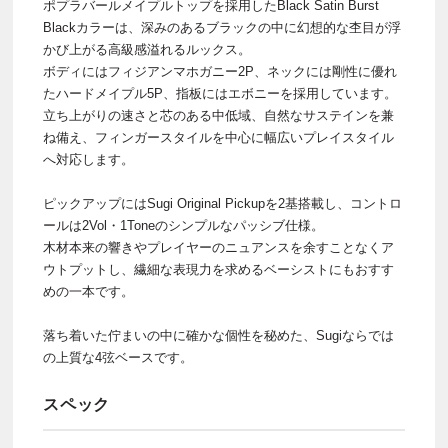
ポプラバールメイプルトップを採用したBlack Satin Burst
Blackカラーは、深みのあるブラックの中に幻想的な杢目が浮
かび上がる高級感溢れるルックス。
ボディにはフィジアンマホガニー2P、ネックには剛性に優れ
たハードメイプル5P、指板にはエボニーを採用しています。
立ち上がりの速さと芯のある中低域、自然なサステインを兼
ね備え、フィンガースタイルを中心に幅広いプレイスタイル
へ対応します。
ピックアップにはSugi Original Pickupを2基搭載し、コントロ
ールは2Vol・1Toneのシンプルなパッシブ仕様。
木材本来の響きやプレイヤーのニュアンスを余すことなくア
ウトプットし、繊細な表現力を求めるベーシストにもおすす
めの一本です。
落ち着いた佇まいの中に確かな個性を秘めた、Sugiならでは
の上質な4弦ベースです。
スペック