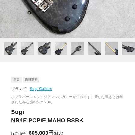
ブランド :
Sugi Guitars
ポプラバール x フィジアンマホガニーが生み出す、豊かな響きと洗練
された存在感を持つNB4。
Sugi
NB4E POP/F-MAHO BSBK
605,000円
販売価格
(税込)