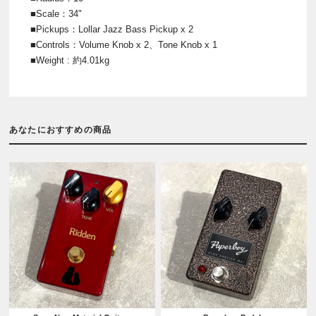
■Scale：34"
■Pickups：Lollar Jazz Bass Pickup x 2
■Controls：Volume Knob x 2、Tone Knob x 1
■Weight : 約4.01kg
あなたにおすすめの商品