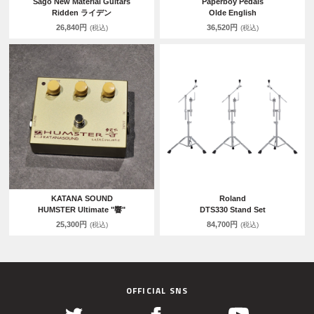
Sago New Material Guitars
Paperboy Pedals
Ridden ライデン
Olde English
26,840円
36,520円
(税込)
(税込)
KATANA SOUND
Roland
HUMSTER Ultimate "響"
DTS330 Stand Set
25,300円
84,700円
(税込)
(税込)
OFFICIAL SNS