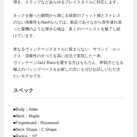
弾き、スラップなどあらゆるプレイスタイルに対応します。
ネックを握った瞬間から感じる抜群のフィット感とストレス
のない演奏性もNashならでは。新品でありながら長年連れ添
った愛機のような弾き心地は、多くのベーシストを魅了し続
けています。
単なるヴィンテージスタイルに留まらない、サウンド・ルッ
クス・演奏性のすべてを高い次元で実現した一本。
ヴィンテージJazz Bassを愛する方はもちろん、即戦力となる
極上のパッシブベースをお探しの方にもぜひお試しいただき
たいモデルです。
スペック
■Body：Alder
■Neck：Maple
■Fingerboard：Rosewood
■Neck Shape：C Shape
■Radius：10"