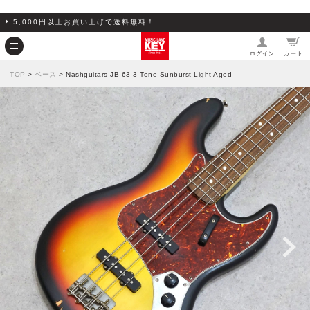
5,000円以上お買い上げで送料無料！
ログイン
カート
TOP
>
ベース
> Nashguitars JB-63 3-Tone Sunburst Light Aged