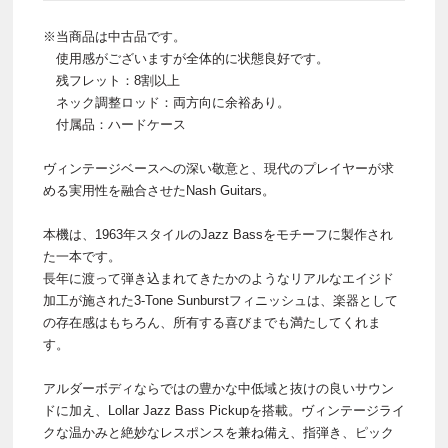
※当商品は中古品です。
使用感がございますが全体的に状態良好です。
残フレット：8割以上
ネック調整ロッド：両方向に余裕あり。
付属品：ハードケース
ヴィンテージベースへの深い敬意と、現代のプレイヤーが求
める実用性を融合させたNash Guitars。
本機は、1963年スタイルのJazz Bassをモチーフに製作され
た一本です。
長年に渡って弾き込まれてきたかのようなリアルなエイジド
加工が施された3-Tone Sunburstフィニッシュは、楽器として
の存在感はもちろん、所有する喜びまでも満たしてくれま
す。
アルダーボディならではの豊かな中低域と抜けの良いサウン
ドに加え、Lollar Jazz Bass Pickupを搭載。ヴィンテージライ
クな温かみと絶妙なレスポンスを兼ね備え、指弾き、ピック