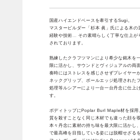
国産ハイエンドベースを牽引するSugi。
マスタービルダー「杉本 眞」氏による木の
経験や技術… その素晴らしく丁寧な仕上が
されております。
熟練したクラフツマンにより希少な銘木を
限に活かし、サウンドとヴィジュアルの両
奏時にはストレスを感じさせずプレイヤー
ネックグリップ、ボールエッジ処理された
処理等ルシアーにより一台一台丹念に仕上
す。
ボディトップにPoplar Burl Maple
質を殺すことなく同じ木材でも違った顔を
本々丹念に素材の持ち味を最大限に活かし
で最高峰を目指している姿には脱帽せざる