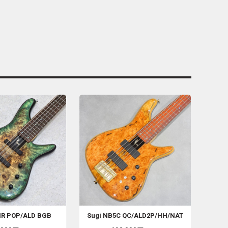
IR POP/ALD BGB
Sugi
NB5C QC/ALD2P/HH/NAT