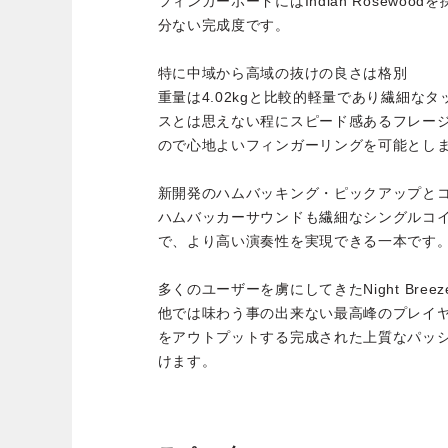
フィンガーボードにはIndian Rosewo
分ない完成度です。
特に中域から高域の抜けの良さは格別
重量は4.02kgと比較的軽量であり繊細な
スとは思えない程にスピード感あるフレー
ので心地よいフィンガーリングを可能とし
新開発のハムバッキング・ピックアップと
ハムバッカーサウンドも繊細なシングルコ
で、より高い演奏性を実現できる一本です
多くのユーザーを虜にしてきたNight Breez
他では味わう事の出来ない最高峰のプレイ
をアウトプットする完成された上質なパッ
けます。