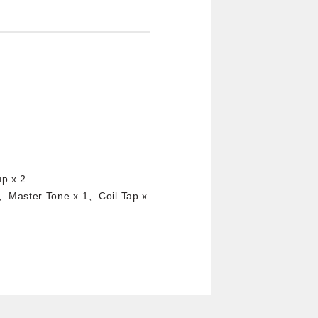
up x 2
1、Master Tone x 1、Coil Tap x