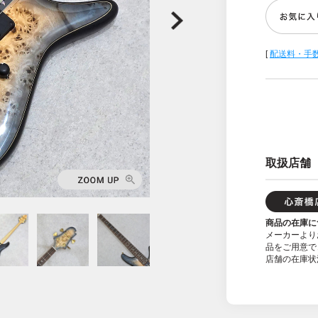
[
配送料・手
取扱店舗
商品の在庫に
メーカーより
品をご用意で
店舗の在庫状