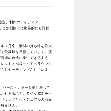
選定、制作のアイディア、
りと独創性には世界的にも評価
一本々丹念に素材の持ち味を最大
面で最高峰を目指しています。演
が音楽の創造に集中できるよう、
フレットと指板サイドのラウンド
げられセッティングされていま
材を採用、バーストカラーを施し決して
覗かせる表現力、希少な銘木を一
、サウンドとヴィジュアルの両面
を得ません。