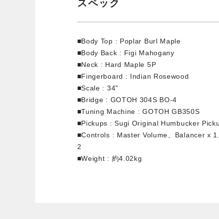
スペック
■Body Top : Poplar Burl Maple
■Body Back : Figi Mahogany
■Neck : Hard Maple 5P
■Fingerboard : Indian Rosewood
■Scale : 34"
■Bridge : GOTOH 304S BO-4
■Tuning Machine : GOTOH GB350S
■Pickups : Sugi Original Humbucker Pick
■Controls : Master Volume、Balancer x 
2
■Weight : 約4.02kg