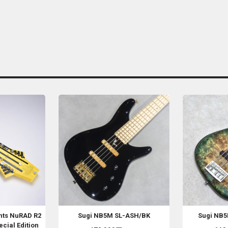
nts
NuRAD R2
Sugi
NB5M SL-ASH/BK
Sugi
NB5
cial Edition