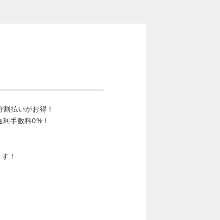
分割払いがお得！
金利手数料0%！
ます！