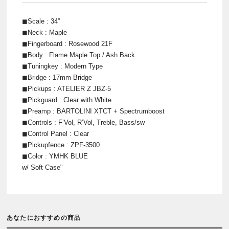
◼︎Scale : 34”
◼︎Neck : Maple
◼︎Fingerboard : Rosewood 21F
◼︎Body : Flame Maple Top / Ash Back
◼︎Tuningkey : Modern Type
◼︎Bridge : 17mm Bridge
◼︎Pickups : ATELIER Z JBZ-5
◼︎Pickguard : Clear with White
◼︎Preamp : BARTOLINI XTCT + Spectrumboost
◼︎Controls : F’Vol, R’Vol, Treble, Bass/sw
◼︎Control Panel : Clear
◼︎Pickupfence : ZPF-3500
◼︎Color : YMHK BLUE
w/ Soft Case"
あなたにおすすめの商品