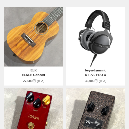
ELK
beyerdynamic
ELKLE Concert
DT 770 PRO X
27,500円
36,000円
(税込)
(税込)