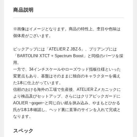
商品説明
※画像はイメージとなります。商品の特性上、杢目や色味は
個体差がございます。
ピックアップには「ATELIER Z JBZ-5」、プリアンプには
「BARTOLINI XTCT + Spectrum Boost」と同様のパーツを採
用。
一方で、34インチスケールやローズウッド指板仕様といった
変更点もあり、基盤はそのままに独自のキャラクターを備え
た1本に仕上がっています。
信頼のおける海外の工場で生産後、ATELIER Zメカニックに
より検品及びセットアップ、さらにはクリアピックガードに
AOLIER ~gogen~と同じ白い紙を挟み込み、やまもとひかる
氏が1本1本確認し、ヘッド裏に直筆のサインを入れて完成と
なります。
スペック