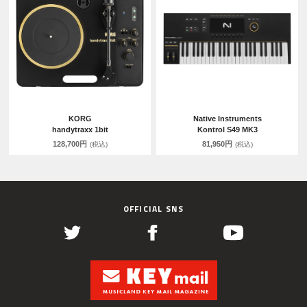
KORG
Native Instruments
handytraxx 1bit
Kontrol S49 MK3
128,700円
81,950円
(税込)
(税込)
OFFICIAL SNS