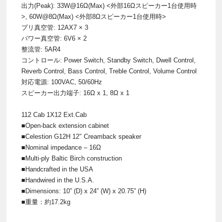
出力(Peak): 33W@16Ω(Max) <外部16Ωスピーカー1台使用時
>, 60W@8Ω(Max) <外部8Ωスピーカー1台使用時>
プリ真空管: 12AX7 × 3
パワー真空管: 6V6 × 2
整流管: 5AR4
コントロール: Power Switch, Standby Switch, Dwell Control,
Reverb Control, Bass Control, Treble Control, Volume Control
対応電源: 100VAC, 50/60Hz
スピーカー出力端子: 16Ω x 1, 8Ω x 1
112 Cab 1X12 Ext.Cab
■Open-back extension cabinet
■Celestion G12H 12″ Creamback speaker
■Nominal impedance – 16Ω
■Multi-ply Baltic Birch construction
■Handcrafted in the USA
■Handwired in the U.S.A.
■Dimensions: 10” (D) x 24” (W) x 20.75” (H)
■重量：約17.2kg