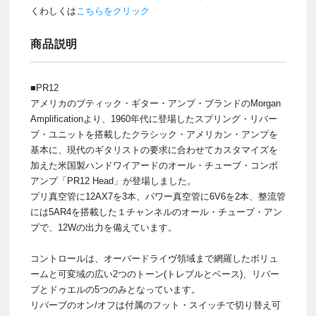
くわしくは
こちらをクリック
商品説明
■PR12
アメリカのブティック・ギター・アンプ・ブランドのMorgan
Amplificationより、1960年代に登場したスプリング・リバー
ブ・ユニットを搭載したクラシック・アメリカン・アンプを
基本に、現代のギタリストの要求に合わせてカスタマイズを
加えた米国製ハンドワイアードのオール・チューブ・コンボ
アンプ「PR12 Head」が登場しました。
プリ真空管に12AX7を3本、パワー真空管に6V6を2本、整流管
には5AR4を搭載した１チャンネルのオール・チューブ・アン
プで、12Wの出力を備えています。
コントロールは、オーバードライヴ領域まで網羅したボリュ
ームと可変域の広い2つのトーン(トレブルとベース)、リバー
ブとドゥエルの5つのみとなっています。
リバーブのオン/オフは付属のフット・スイッチで切り替え可