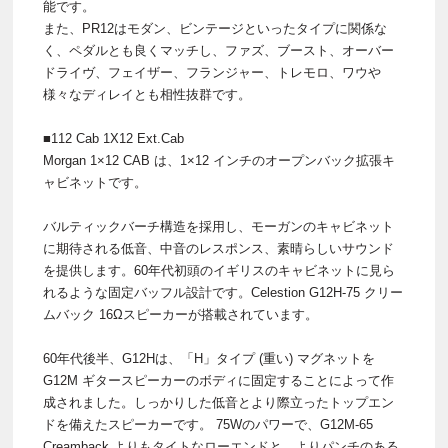
能です。
また、PR12はモダン、ビンテージといったタイプに関係な
く、ペダルとも良くマッチし、ファズ、ブースト、オーバー
ドライヴ、フェイザー、フランジャー、トレモロ、ワウや
様々なディレイとも相性抜群です。
■112 Cab 1X12 Ext.Cab
Morgan 1×12 CAB は、1×12 インチのオープンバック拡張キ
ャビネットです。
バルティックバーチ構造を採用し、モーガンのキャビネット
に期待される低音、中音のレスポンス、素晴らしいサウンド
を提供します。60年代初頭のイギリスのキャビネットに見ら
れるような固定バッフル設計です。Celestion G12H-75 クリー
ムバック 16Ωスピーカーが搭載されています。
60年代後半、G12Hは、「H」タイプ (重い) マグネットを
G12M ギタースピーカーのボディに固定することによって作
成されました。しっかりした低音とより際立ったトップエン
ドを備えたスピーカーです。 75Wのパワーで、G12M-65
Creamback よりもタイトなローエンドと、よりパンチのある