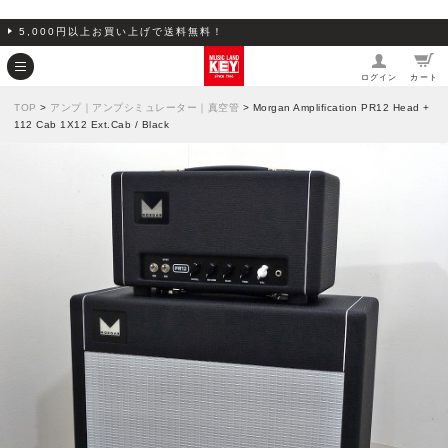
5,000円以上お買い上げで送料無料！
ログイン
カート
TOP
>
アンプ｜アンプシミュレーター｜真空管
> Morgan Amplification PR12 Head +
112 Cab 1X12 Ext.Cab / Black