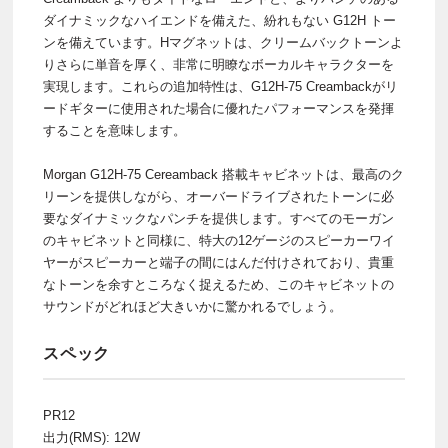
ダイナミックなハイエンドを備えた、紛れもない G12H トー
ンを備えています。Hマグネットは、クリームバックトーンよ
りさらに単音を厚く、非常に明瞭なボーカルキャラクターを
実現します。これらの追加特性は、G12H-75 Creambackがリ
ードギターに使用された場合に優れたパフォーマンスを発揮
することを意味します。
Morgan G12H-75 Cereamback 搭載キャビネットは、最高のク
リーンを提供しながら、オーバードライブされたトーンに必
要なダイナミックなパンチを提供します。すべてのモーガン
のキャビネットと同様に、特大の12ゲージのスピーカーワイ
ヤーがスピーカーと端子の間にはんだ付けされており、貴重
なトーンを余すところなく捉えるため、このキャビネットの
サウンドがどれほど大きいかに驚かれるでしょう。
スペック
PR12
出力(RMS): 12W