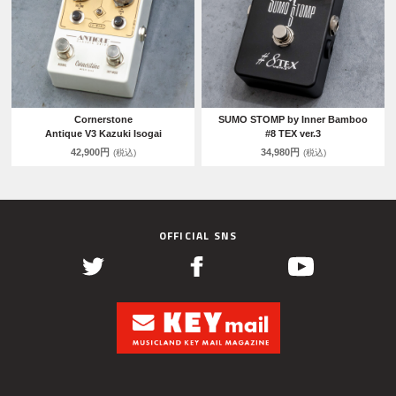
Cornerstone
SUMO STOMP by Inner Bamboo
Antique V3 Kazuki Isogai
#8 TEX ver.3
42,900円
34,980円
(税込)
(税込)
OFFICIAL SNS