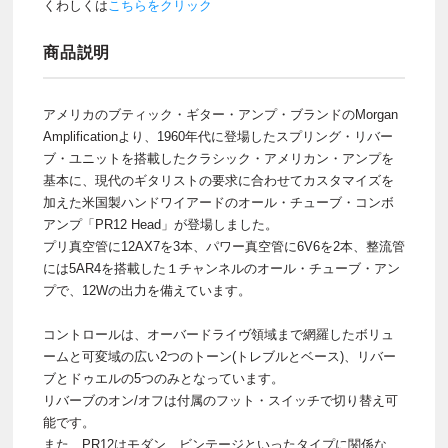
くわしくは
こちらをクリック
商品説明
アメリカのブティック・ギター・アンプ・ブランドのMorgan
Amplificationより、1960年代に登場したスプリング・リバー
ブ・ユニットを搭載したクラシック・アメリカン・アンプを
基本に、現代のギタリストの要求に合わせてカスタマイズを
加えた米国製ハンドワイアードのオール・チューブ・コンボ
アンプ「PR12 Head」が登場しました。
プリ真空管に12AX7を3本、パワー真空管に6V6を2本、整流管
には5AR4を搭載した１チャンネルのオール・チューブ・アン
プで、12Wの出力を備えています。
コントロールは、オーバードライヴ領域まで網羅したボリュ
ームと可変域の広い2つのトーン(トレブルとベース)、リバー
ブとドゥエルの5つのみとなっています。
リバーブのオン/オフは付属のフット・スイッチで切り替え可
能です。
また、PR12はモダン、ビンテージといったタイプに関係な