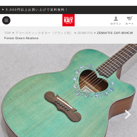
5,000円以上お買い上げで送料無料！
ログイン
カート
TOP
>
アコースティックギター（ブランド別）
>
ZEMAITIS
> ZEMAITIS CAF-90HCW
Forest Green Abalone