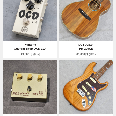
Fulltone
DCT Japan
Custom Shop OCD v1.4
FR-205KE
49,500円
66,000円
(税込)
(税込)