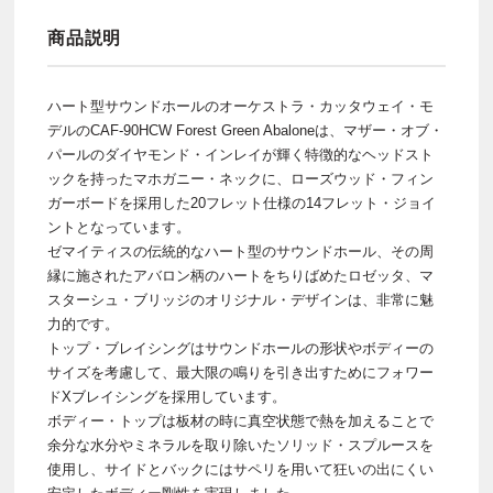
商品説明
ハート型サウンドホールのオーケストラ・カッタウェイ・モ
デルのCAF-90HCW Forest Green Abaloneは、マザー・オブ・
パールのダイヤモンド・インレイが輝く特徴的なヘッドスト
ックを持ったマホガニー・ネックに、ローズウッド・フィン
ガーボードを採用した20フレット仕様の14フレット・ジョイ
ントとなっています。
ゼマイティスの伝統的なハート型のサウンドホール、その周
縁に施されたアバロン柄のハートをちりばめたロゼッタ、マ
スターシュ・ブリッジのオリジナル・デザインは、非常に魅
力的です。
トップ・ブレイシングはサウンドホールの形状やボディーの
サイズを考慮して、最大限の鳴りを引き出すためにフォワー
ドXブレイシングを採用しています。
ボディー・トップは板材の時に真空状態で熱を加えることで
余分な水分やミネラルを取り除いたソリッド・スプルースを
使用し、サイドとバックにはサペリを用いて狂いの出にくい