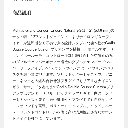
商品説明
Multiac Grand Concert Encore Natural SGは、2″ (50.8 mm)の
ナット幅、12フレットジョイントによりナイロンギタープレ
イヤーが違和感なく演奏できる設計シンプルな操作性のGodin
Double Source Customプリアンプを搭載したモデルです。サ
ウンドホールを廃しコントロール部に設けられた空気孔のみ
のダブルチェンバーボディー構造のダブルチェンバードシル
バーリーフメイプル/バスウッドウイングは、ハウリングのリ
スクを最小限に抑えます。ソリッドシダートップとマホガニ
ー・ネックとの組み合わせはプラグドでもリアルなナイロン
ギターサウンドを奏でますGodin Double Source Customプリ
アンプはアンダーサドル・ピックアップとギター内のセンサ
ーをミックス可能で、高い汎用性とプラグドでも自然なナイ
ロンサウンドを実現。ボリューム、トレブル、ミッド、ベー
ス、ブレンドコントロールを備え高い汎用性と多彩なサウン
ドメイクを可能にしています。