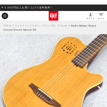
5,000円以上お買い上げで送料無料！
ログイン
カート
TOP
>
アコースティックギター（ブランド別）
>
Godin
> Godin Multiac Grand
Concert Encore Natural SG