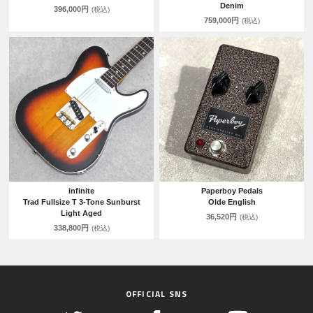
Denim
396,000円
(税込)
759,000円
(税込)
infinite
Paperboy Pedals
Trad Fullsize T 3-Tone Sunburst
Olde English
Light Aged
36,520円
(税込)
338,800円
(税込)
OFFICIAL SNS