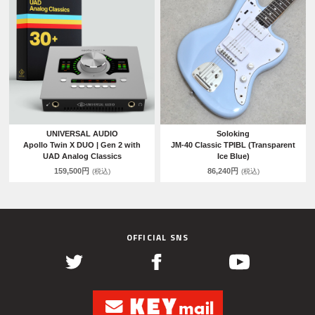
UNIVERSAL AUDIO
Soloking
Apollo Twin X DUO | Gen 2 with
JM-40 Classic TPIBL (Transparent
UAD Analog Classics
Ice Blue)
159,500円
86,240円
(税込)
(税込)
OFFICIAL SNS