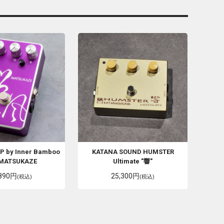
 by Inner Bamboo
KATANA SOUND
HUMSTER
MATSUKAZE
Ultimate "響"
,890円
25,300円
(税込)
(税込)