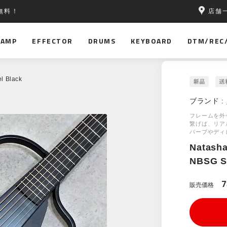
店舗
無料！
AMP
EFFECTOR
DRUMS
KEYBOARD
DTM/REC
l Black
ブランド :
フレームを外
繋げば、リア
バーブやディ
Natasha
NBSG St
7
販売価格