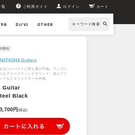
一覧
ご利用ガイド
ログイン
カート
/PA
DJ/VJ
OTHER
キーワード検索
NATASHA Guitars
せばコンパクトに持ち運び可能。アンプに
ルなアコースティックサウンド、加えてリ
レイなどエフェクターを内蔵。
 Guitar
eel Black
3,700円
(税込)