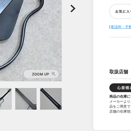
[
配送料・手
取扱店舗
商品の在庫に
メーカーより
品をご用意で
店舗の在庫状