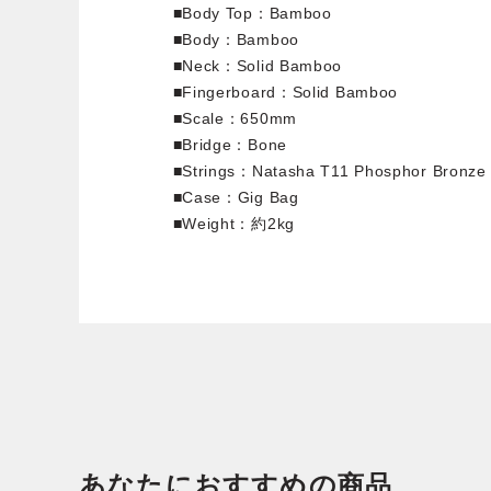
■Body Top：Bamboo
■Body：Bamboo
■Neck：Solid Bamboo
■Fingerboard：Solid Bamboo
■Scale：650mm
■Bridge：Bone
■Strings：Natasha T11 Phosphor Bronze 
■Case：Gig Bag
■Weight：約2kg
あなたにおすすめの商品