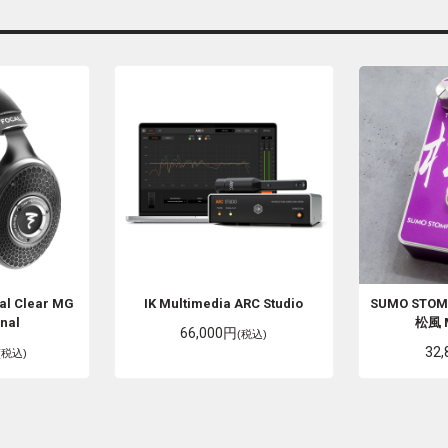
al
Clear MG
IK Multimedia
ARC Studio
SUMO STOMP
nal
松風 
66,000円
(税込)
32
(税込)