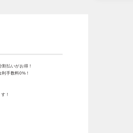
分割払いがお得！
金利手数料0%！
ます！