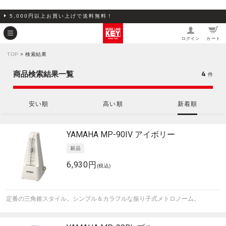
5,000円以上お買い上げで送料無料！
ログイン
カート
TOP
> 検索結果
4
商品検索結果一覧
件
安い順
高い順
新着順
YAMAHA
MP-90IV アイボリー
6,930円
(税込)
定番の三角錐スタイル。シンプル＆カラフルな振り子式メトロノーム。