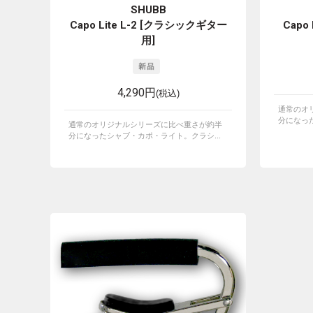
SHUBB
Capo Lite L-2 [クラシックギター
Capo
用]
4,290円
(税込)
通常のオ
分になった
通常のオリジナルシリーズに比べ重さが約半
分になったシャブ・カポ・ライト。クラシ...