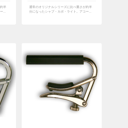
約半
通常のオリジナルシリーズに比べ重さが約半
...
分になったシャブ・カポ・ライト。アコー...