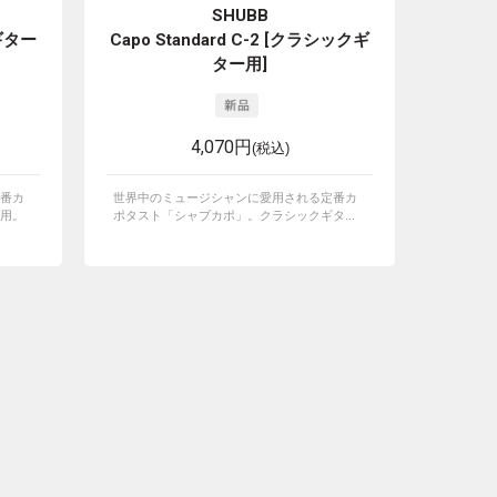
SHUBB
キギター
Capo Standard C-2 [クラシックギ
ター用]
4,070円
(税込)
番カ
世界中のミュージシャンに愛用される定番カ
用。
ポタスト「シャブカポ」。クラシックギタ...