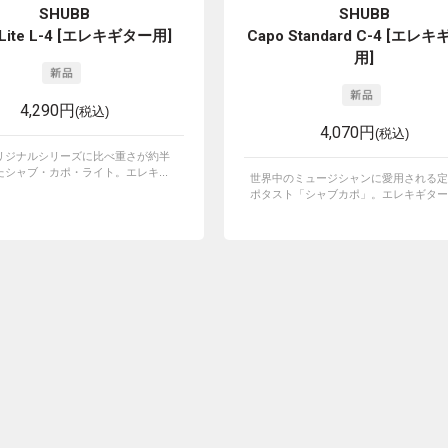
SHUBB
SHUBB
 Lite L-4 [エレキギター用]
Capo Standard C-4 [エレ
用]
4,290円
(税込)
4,070円
(税込)
リジナルシリーズに比べ重さが約半
シャブ・カポ・ライト。エレキ...
世界中のミュージシャンに愛用される定
ポタスト「シャブカポ」。エレキギター