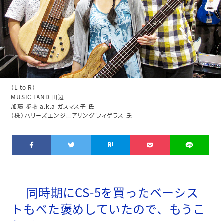
（L to R）
MUSIC LAND 田辺
加藤 歩衣 a.k.a ガスマス子 氏
（株）ハリーズエンジニアリング フィゲラス 氏
B!
同時期にCS-5を買ったベーシス
トもべた褒めしていたので、もうこ