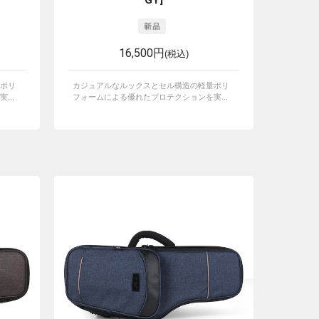
GY]
16,500円
(税込)
ポリ
カジュアルなルックスとセル構造の軽量ポリ
...
フォームによる優れたプロテクションを実...