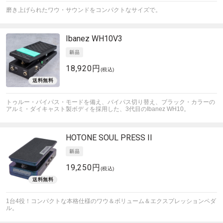
磨き上げられたワウ・サウンドをコンパクトなサイズで。
Ibanez
WH10V3
18,920円
(税込)
トゥルー・バイパス・モードを備え、バイパス切り替え、ブラック・カラーの
アルミ・ダイキャスト製ボディを採用した、3代目のIbanez WH10。
HOTONE
SOUL PRESS II
19,250円
(税込)
1台4役！コンパクトな本格仕様のワウ＆ボリューム＆エクスプレッションペダ
ル。