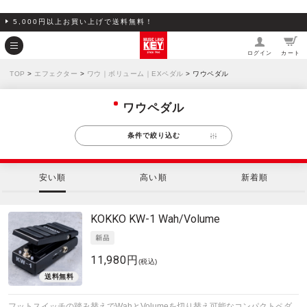
5,000円以上お買い上げで送料無料！
ログイン
カート
TOP
>
エフェクター
>
ワウ｜ボリューム｜EXペダル
> ワウペダル
ワウペダル
条件で絞り込む
安い順
高い順
新着順
KOKKO
KW-1 Wah/Volume
11,980円
(税込)
フットスイッチの踏み替えでWahとVolumeを切り替え可能なコンパクトペダ