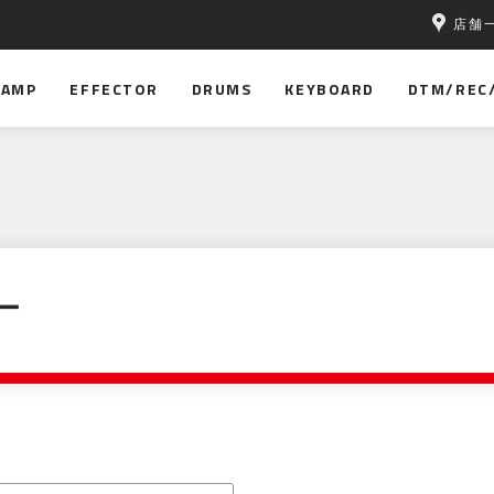
店舗
無料！
AMP
EFFECTOR
DRUMS
KEYBOARD
DTM/REC
ー