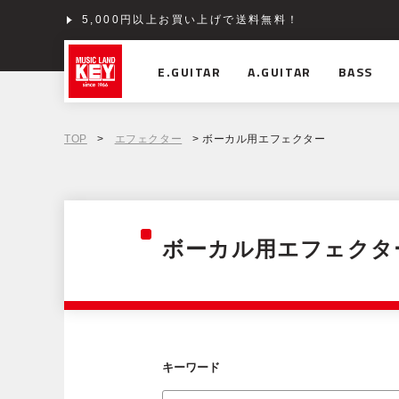
5,000円以上お買い上げで送料無料！
ショッピングクレジット分割48回払いまで金利手数料
E.GUITAR
A.GUITAR
BASS
TOP
>
エフェクター
> ボーカル用エフェクター
ボーカル用エフェクタ
キーワード