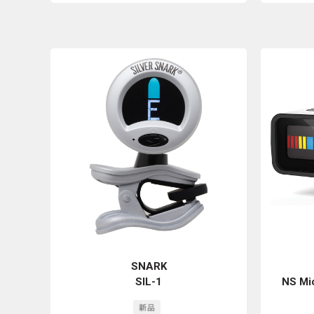
SNARK
SIL-1
NS Mic