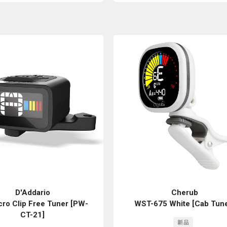
D'Addario
Cherub
ro Clip Free Tuner [PW-
WST-675 White [Cab Tune
CT-21]