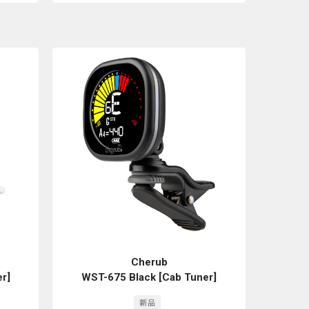
Cherub
r]
WST-675 Black [Cab Tuner]