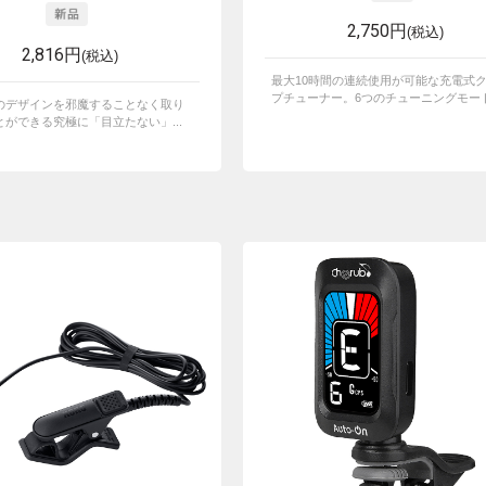
2,750円
(税込)
2,816円
(税込)
最大10時間の連続使用が可能な充電式
プチューナー。6つのチューニングモードを
のデザインを邪魔することなく取り
ができる究極に「目立たない」...