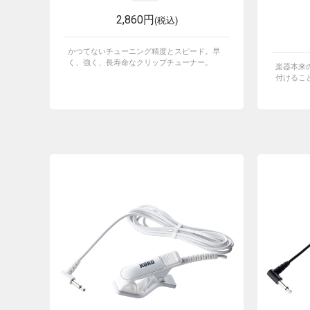
2,860円
(税込)
かつてないチューニング精度とスピード。早
く、強く、長寿命なクリップチューナー。
楽器本来
付けること