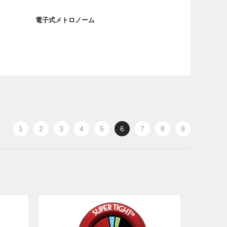
電子式メトロノーム
1
2
3
4
5
6
7
8
9