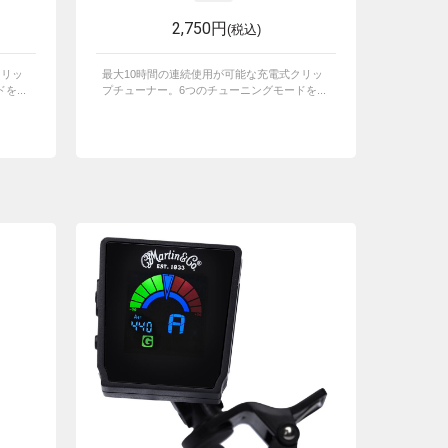
2,750円
(税込)
クリッ
最大10時間の連続使用が可能な充電式クリッ
...
プチューナー。6つのチューニングモードを...