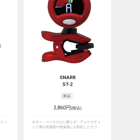
SNARK
ST-2
2,860円
(税込)
リッ
ギター、ベースだけに限らず、アコースティ
ック系の弦楽器や管楽器にも対応したクリ...