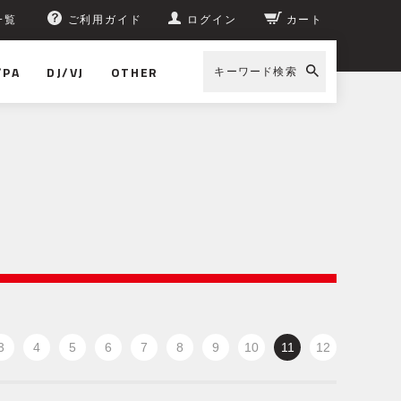
一覧
ご利用ガイド
ログイン
カート
/PA
DJ/VJ
OTHER
キーワード検索
3
4
5
6
7
8
9
10
11
12