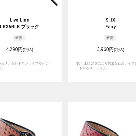
Live Line
S_IX
LR36BLK ブラック
Fairy
4,290円
3,960円
(税込)
(税込)
ショナルなレトロシェイプのレザー
吸汗 速乾 消臭により快適な音楽ライフ
プ。
ートするストラップ。