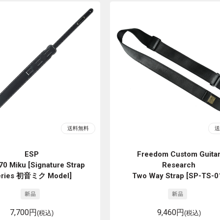
ESP
Freedom Custom Guita
70 Miku [Signature Strap
Research
eries 初音ミク Model]
Two Way Strap [SP-TS-0
7,700円
9,460円
(税込)
(税込)