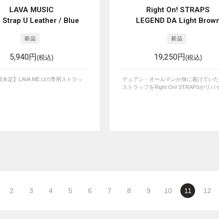
LAVA MUSIC
Right On! STRAPS
l Strap U Leather / Blue
LEGEND DA Light Brow
5,940円
19,250円
(税込)
(税込)
未定】LAVA ME Uの専用ストラッ
デュアン・オールマンが身に着けていた
ストラップをRight On! STRAPSがリバイ
2
3
4
5
6
7
8
9
10
11
12