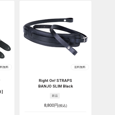
r
Right On! STRAPS
BANJO SLIM Black
1]
8,800円
(税込)