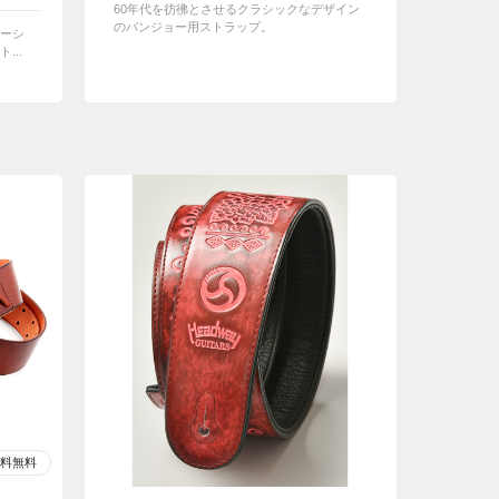
60年代を彷彿とさせるクラシックなデザイン
のバンジョー用ストラップ。
ーシ
...