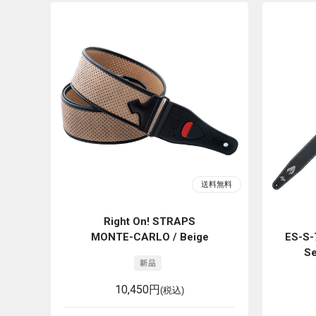
Right On! STRAPS
MONTE-CARLO / Beige
ES-S-
S
10,450円
(税込)