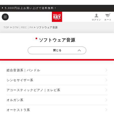
5,000円以上お買い上げで送料無料！
ログイン
カート
TOP
>
DTM｜REC｜PA
> ソフトウェア音源
ソフトウェア音源
総合音源系｜バンドル
シンセサイザー系
アコースティックピアノ｜エレピ系
オルガン系
オーケストラ系