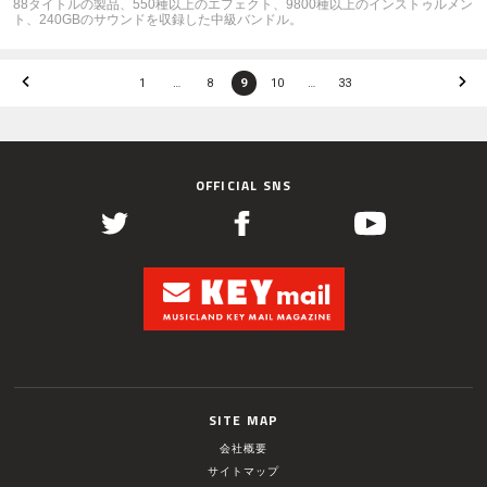
88タイトルの製品、550種以上のエフェクト、9800種以上のインストゥルメン
ト、240GBのサウンドを収録した中級バンドル。
1
…
8
9
10
…
33
OFFICIAL SNS
SITE MAP
会社概要
サイトマップ