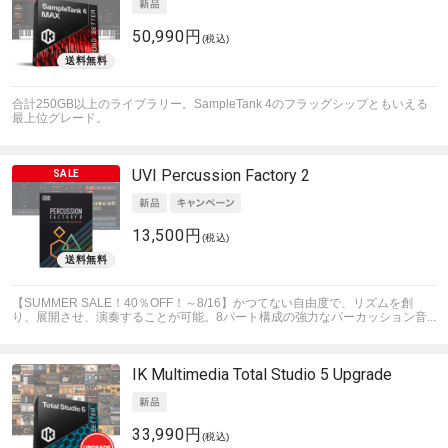
50,990円
(税込)
合計250GB以上のライブラリー。SampleTank 4のフラッグシップともいえる
最上位グレード。
UVI
Percussion Factory 2
13,500円
(税込)
【SUMMER SALE！40％OFF！～8/16】かつてない自由度で、リズムを創
り、展開させ、演奏することが可能。8パート構成の強力なパーカッション音...
IK Multimedia
Total Studio 5 Upgrade
33,990円
(税込)