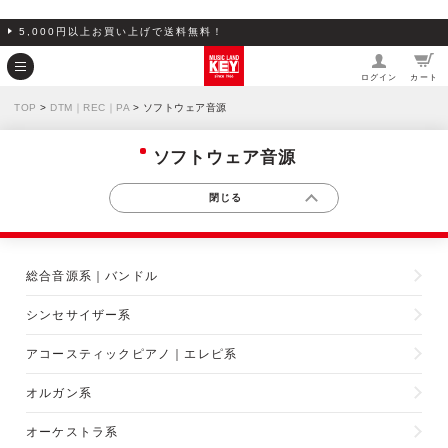
5,000円以上お買い上げで送料無料！
ログイン
カート
TOP
>
DTM｜REC｜PA
> ソフトウェア音源
ソフトウェア音源
総合音源系｜バンドル
シンセサイザー系
アコースティックピアノ｜エレピ系
オルガン系
オーケストラ系