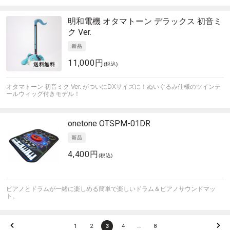
明和電機
オタマトーン デラックス 初音ミ
ク Ver.
11,000円
(税込)
オタマトーン 初音ミク Ver. がついにDXサイズに！ぬいぐるみ仕様のツインテ
ールウィッグ付きモデル！
onetone
OTSPM-01DR
4,400円
(税込)
ピアノとドラムが一緒に楽しめる簡単で楽しいドラム＆ピアノサウンドマッ
ト。
1
2
3
4
…
8