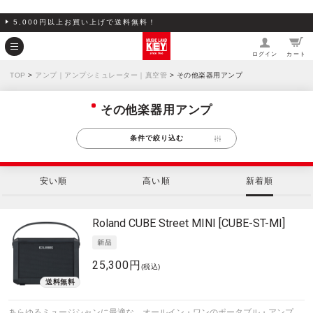
5,000円以上お買い上げで送料無料！
ログイン
カート
TOP
>
アンプ｜アンプシミュレーター｜真空管
> その他楽器用アンプ
その他楽器用アンプ
条件で絞り込む
安い順
高い順
新着順
Roland
CUBE Street MINI [CUBE-ST-MI]
25,300円
(税込)
あらゆるミュージシャンに最適な、オールイン・ワンのポータブル・アンプ。