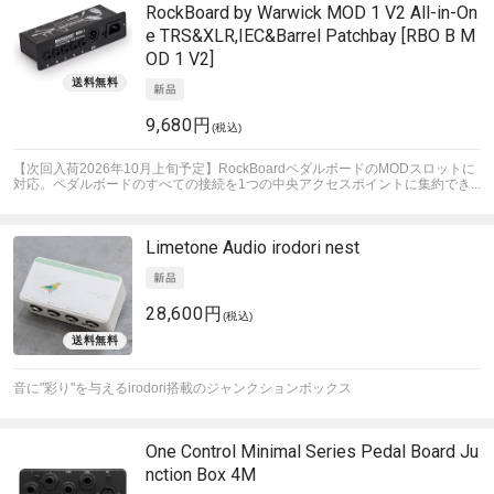
RockBoard by Warwick
MOD 1 V2 All-in-On
e TRS&XLR,IEC&Barrel Patchbay [RBO B M
OD 1 V2]
9,680円
(税込)
【次回入荷2026年10月上旬予定】RockBoardペダルボードのMODスロットに
対応。ペダルボードのすべての接続を1つの中央アクセスポイントに集約でき...
Limetone Audio
irodori nest
28,600円
(税込)
音に"彩り"を与えるirodori搭載のジャンクションボックス
One Control
Minimal Series Pedal Board Ju
nction Box 4M