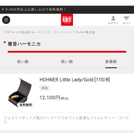
5,000円以上お買い上げで送料無料！
ログイン
カート
TOP
>
その他楽器
>
ハーモニカ｜ブルースハープ
> ハーモニカ
複音ハーモニカ
安い順
高い順
新着順
HOHNER
Little Lady/Gold [110/8]
12,100円
(税込)
ジュエリーボックス風のパッケージでギフトに最適なリトルレディー・ゴール
ド。