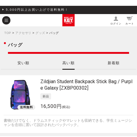
5,000円以上お買い上げで送料無料！
ログイン
カート
TOP
>
アクセサリ
>
グッズ
> バッグ
バッグ
安い順
高い順
新着順
Zildjian
Student Backpack Stick Bag / Purpl
e Galaxy [ZXBP00302]
16,500円
(税込)
書物だけでなく、ドラムスティックやマレットも収納できる、学生ミュージシ
ャンを念頭に置いて設計されたバックパック。