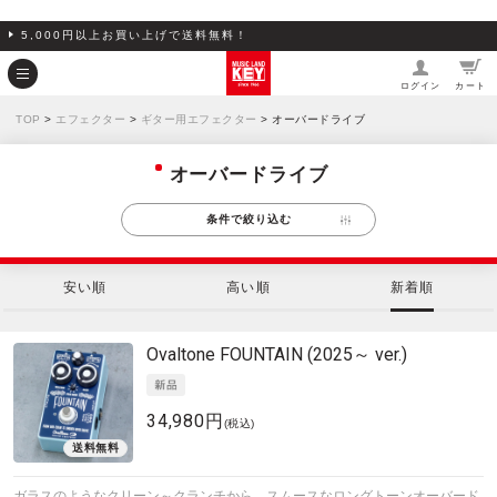
5,000円以上お買い上げで送料無料！
ログイン
カート
TOP
>
エフェクター
>
ギター用エフェクター
> オーバードライブ
オーバードライブ
条件で絞り込む
安い順
高い順
新着順
Ovaltone
FOUNTAIN (2025～ ver.)
34,980円
(税込)
ガラスのようなクリーン～クランチから、スムースなロングトーンオーバード