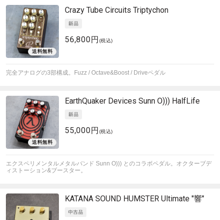
Crazy Tube Circuits
Triptychon
56,800円
(税込)
完全アナログの3部構成。Fuzz / Octave&Boost / Driveペダル
EarthQuaker Devices
Sunn O))) HalfLife
55,000円
(税込)
エクスペリメンタルメタルバンド Sunn O))) とのコラボペダル。オクターブデ
ィストーション&ブースター。
KATANA SOUND
HUMSTER Ultimate "響"