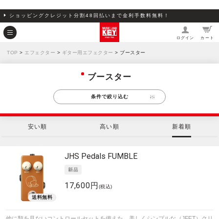
ショッピングクレジット分割48回払いまで金利手数料無料！
ログイン
カート
TOP
>
エフェクター
>
ギター用エフェクター
> ブースター
ブースター
条件で絞り込む
安い順
高い順
新着順
JHS Pedals
FUMBLE
17,600円
(税込)
他に類を見ないコントロールセットを備えた、美しくシンプルな（JFET）クリ