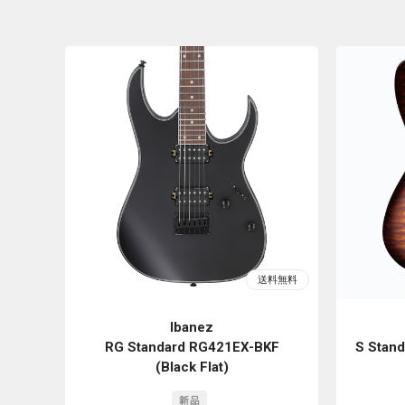
Ibanez
RG Standard RG421EX-BKF
S Stan
(Black Flat)