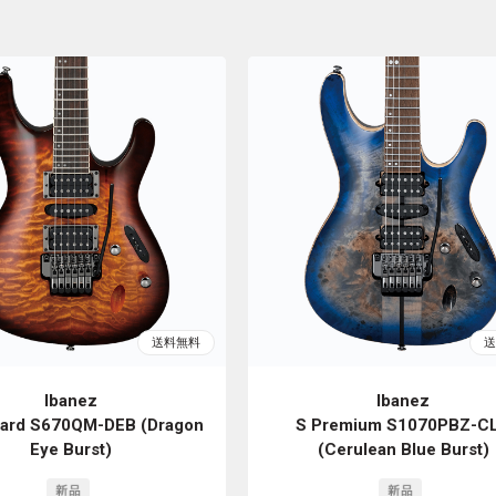
Ibanez
Ibanez
dard S670QM-DEB (Dragon
S Premium S1070PBZ-C
Eye Burst)
(Cerulean Blue Burst)