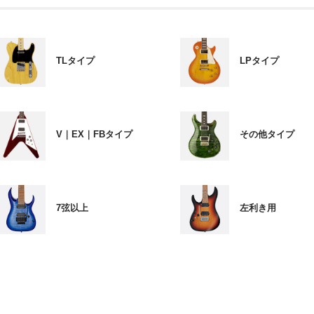
TLタイプ
LPタイプ
V｜EX｜FBタイプ
その他タイプ
7弦以上
左利き用