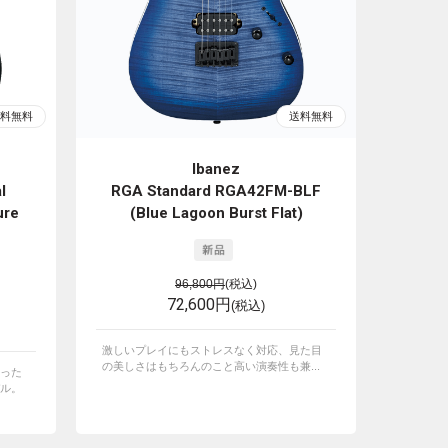
Ibanez
l
RGA Standard RGA42FM-BLF
ure
(Blue Lagoon Burst Flat)
96,800円
(税込)
72,600円
(税込)
激しいプレイにもストレスなく対応、見た目
の美しさはもちろんのこと高い演奏性も兼...
った
ル。