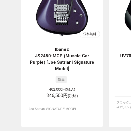
Ibanez
JS2450-MCP (Muscle Car
UV70
Purple) [Joe Satriani Signature
Model]
462,000円
(税込)
346,500円
(税込)
ブラック
やポジショ
Joe Satriani SIGNATURE MODEL