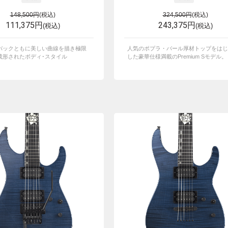
148,500円
(税込)
324,500円
(税込)
111,375円
243,375円
(税込)
(税込)
バックともに美しい曲線を描き極限
人気のポプラ・バール厚材トップをはじ
成形されたボディ･スタイル
した豪華仕様満載のPremium Sモデル。