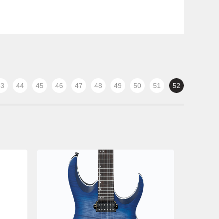
43
44
45
46
47
48
49
50
51
52