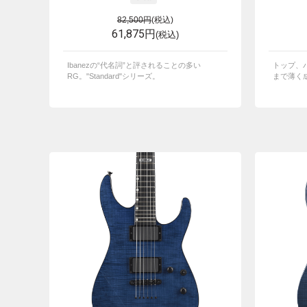
82,500円
(税込)
61,875円
(税込)
Ibanezの“代名詞”と評されることの多い
トップ、
RG。"Standard"シリーズ。
まで薄く